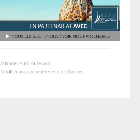
NOUS LES SOUTENONS : VOIR NOS PARTENAIRES
play3
Atlandes Autoroute A63
Modifier vos consentements de Cookies