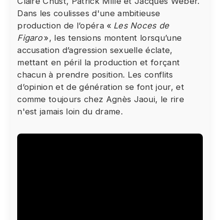
Claire Chust, Patrick Mille et Jacques Weber.
respecter votre choix, nous avons bloqué la
Dans les coulisses d'une ambitieuse
lecture de cette vidéo. Si vous souhaitez
production de l’opéra «
Les Noces de
continuer et lire la vidéo, vous devez nous
Figaro
», les tensions montent lorsqu’une
donner votre consentement en cliquant sur le
accusation d’agression sexuelle éclate,
bouton ci-dessous.
mettant en péril la production et forçant
J'accepte - Lancer la vidéo
chacun à prendre position. Les conflits
d’opinion et de génération se font jour, et
comme toujours chez Agnès Jaoui, le rire
n'est jamais loin du drame.