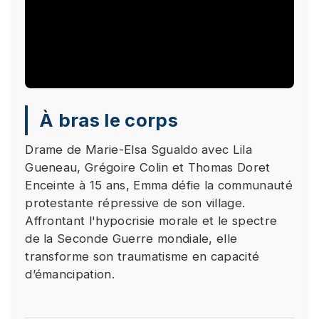
Le visionnage de cette vidéo peut entraîner le
À bras le corps
placement de cookies par le fournisseur de la
plateforme vidéo vers laquelle vous serez
Drame de Marie-Elsa Sgualdo avec Lila
redirigé(e). Étant donné votre refus du dépôt de
Gueneau, Grégoire Colin et Thomas Doret
cookies que vous avez exprimé, afin de
Enceinte à 15 ans, Emma défie la communauté
respecter votre choix, nous avons bloqué la
protestante répressive de son village.
lecture de cette vidéo. Si vous souhaitez
Affrontant l'hypocrisie morale et le spectre
continuer et lire la vidéo, vous devez nous
de la Seconde Guerre mondiale, elle
donner votre consentement en cliquant sur le
transforme son traumatisme en capacité
bouton ci-dessous.
d’émancipation.
J'accepte - Lancer la vidéo