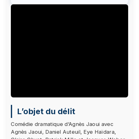
Le visionnage de cette vidéo peut entraîner le
L’objet du délit
placement de cookies par le fournisseur de la
plateforme vidéo vers laquelle vous serez
Comédie dramatique d’Agnès Jaoui avec
redirigé(e). Étant donné votre refus du dépôt de
Agnès Jaoui, Daniel Auteuil, Eye Haïdara,
cookies que vous avez exprimé, afin de