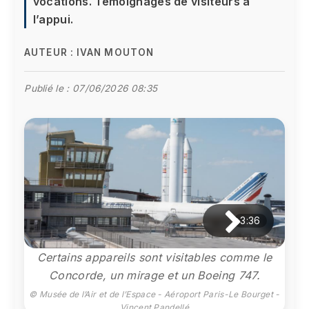
vocations. Témoignages de visiteurs à
l’appui.
AUTEUR :
IVAN MOUTON
Publié le :
07/06/2026 08:35
3:36
Certains appareils sont visitables comme le
Concorde, un mirage et un Boeing 747.
© Musée de l’Air et de l’Espace - Aéroport Paris-Le Bourget -
Vincent Pandellé