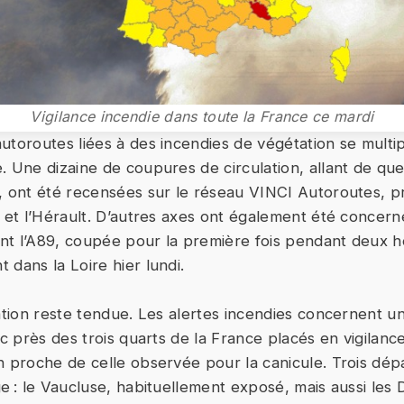
Vigilance incendie dans toute la France ce mardi
utoroutes liées à des incendies de végétation se multip
. Une dizaine de coupures de circulation, allant de qu
, ont été recensées sur le réseau VINCI Autoroutes, p
d et l’Hérault. D’autres axes ont également été concer
nt l’A89, coupée pour la première fois pendant deux 
 dans la Loire hier lundi.
uation reste tendue. Les alertes incendies concernent un
ec près des trois quarts de la France placés en vigilan
n proche de celle observée pour la canicule. Trois dé
ge : le Vaucluse, habituellement exposé, mais aussi les