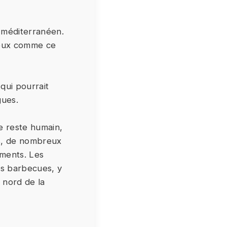
r méditerranéen.
feux comme ce
qui pourrait
gues.
ue reste humain,
ys, de nombreux
ements. Les
les barbecues, y
 nord de la