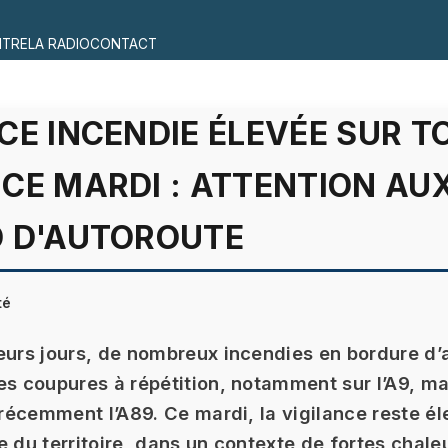
ITRE
LA RADIO
CONTACT
CE INCENDIE ÉLEVÉE SUR T
CE MARDI : ATTENTION AU
D D'AUTOROUTE
té
eurs jours, de nombreux incendies en bordure d’
es coupures à répétition, notamment sur l’A9, ma
s récemment l’A89. Ce mardi, la vigilance reste é
e du territoire, dans un contexte de fortes chale