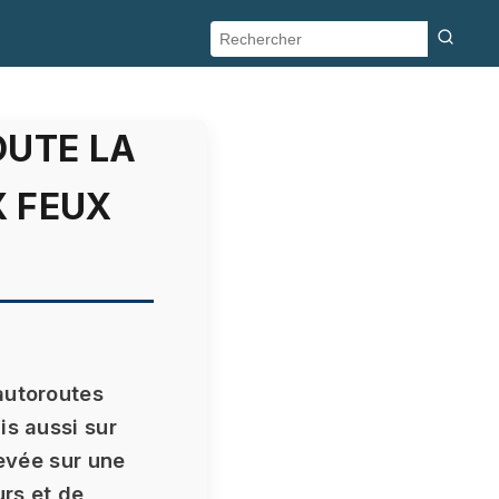
OUTE LA
X FEUX
autoroutes
is aussi sur
levée sur une
urs et de