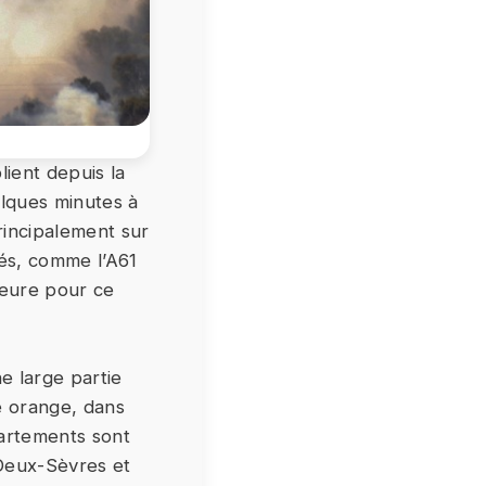
lient depuis la
elques minutes à
rincipalement sur
nés, comme l’A61
heure pour ce
e large partie
ce orange, dans
partements sont
 Deux-Sèvres et