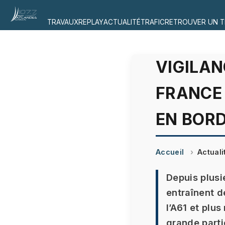
TRAVAUX
REPLAY
ACTUALITÉ
TRAFIC
RETROUVER UN T
VIGILAN
FRANCE 
EN BOR
Accueil
Actuali
Depuis plusi
entraînent d
l’A61 et plu
grande parti