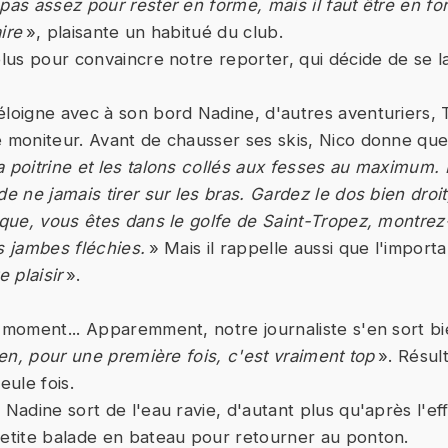
pas assez pour rester en forme, mais il faut être en f
ire
», plaisante un habitué du club.
plus pour convaincre notre reporter, qui décide de se l
éloigne avec à son bord Nadine, d'autres aventuriers, 
e moniteur. Avant de chausser ses skis, Nico donne quel
 poitrine et les talons collés aux fesses au maximum. 
de ne jamais tirer sur les bras. Gardez le dos bien droit
tique, vous êtes dans le golfe de Saint-Tropez, montrez
s jambes fléchies.
» Mais il rappelle aussi que l'import
e plaisir
».
d moment... Apparemment, notre journaliste s'en sort bi
en, pour une première fois, c'est vraiment top
». Résult
ule fois.
 Nadine sort de l'eau ravie, d'autant plus qu'après l'eff
petite balade en bateau pour retourner au ponton.