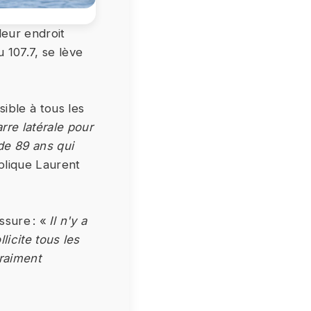
lleur endroit
 107.7, se lève
sible à tous les
re latérale pour
de 89 ans qui
plique Laurent
ssure : «
Il n'y a
licite tous les
vraiment