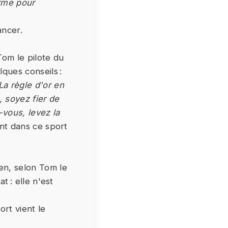
orme pour
ancer.
Tom le pilote du
ques conseils :
La règle d'or en
, soyez fier de
-vous, levez la
ant dans ce sport
en, selon Tom le
at : elle n'est
ort vient le