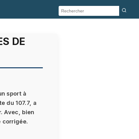
ES DE
un sport à
e du 107.7, a
r. Avec, bien
 corrigée.