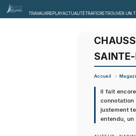
TRAVAUX
REPLAY
ACTUALITÉ
TRAFIC
RETROUVER UN T
CHAUSSE
SAINTE
Accueil
Magaz
Il fait enco
connotation 
justement te
entendu, un 