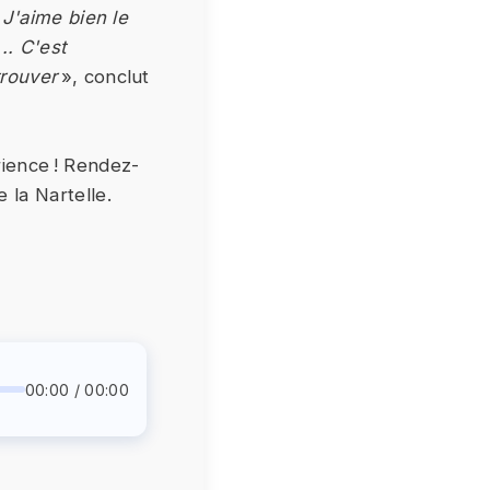
«
J'aime bien le
.. C'est
trouver
», conclut
rience ! Rendez-
 la Nartelle.
00:00 / 00:00