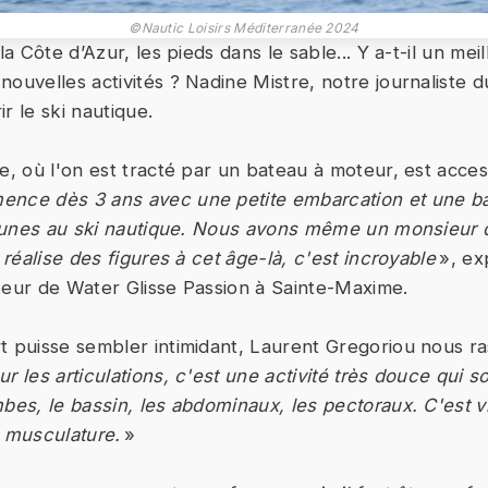
©Nautic Loisirs Méditerranée 2024
la Côte d’Azur, les pieds dans le sable... Y a-t-il un mei
ouvelles activités ? Nadine Mistre, notre journaliste du
r le ski nautique.
e, où l'on est tracté par un bateau à moteur, est acces
nce dès 3 ans avec une petite embarcation et une bar
 jeunes au ski nautique. Nous avons même un monsieur 
i réalise des figures à cet âge-là, c'est incroyable
», ex
teur de Water Glisse Passion à Sainte-Maxime.
t puisse sembler intimidant, Laurent Gregoriou nous ra
r les articulations, c'est une activité très douce qui sol
mbes, le bassin, les abdominaux, les pectoraux. C'est 
a musculature.
»