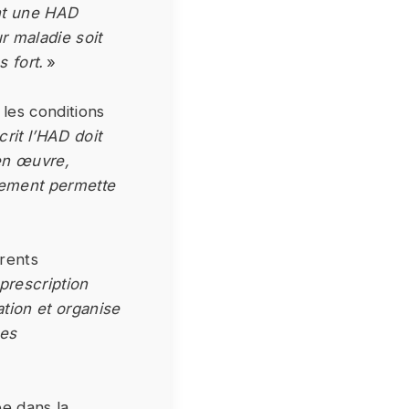
ent une HAD
r maladie soit
s fort.
»
 les conditions
rit l’HAD doit
en œuvre,
ogement permette
érents
 prescription
ation et organise
les
ée dans la