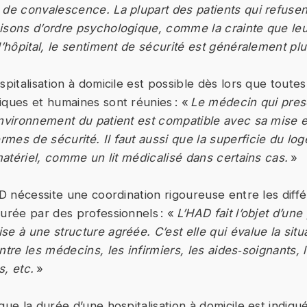
 de convalescence. La plupart des patients qui refus
isons d’ordre psychologique, comme la crainte que leu
l’hôpital, le sentiment de sécurité est généralement plu
spitalisation à domicile est possible dès lors que toutes
iques et humaines sont réunies : «
Le médecin qui presc
environnement du patient est compatible avec sa mise 
mes de sécurité. Il faut aussi que la superficie du l
 matériel, comme un lit médicalisé dans certains cas.
»
AD nécessite une coordination rigoureuse entre les diff
surée par des professionnels : «
L’HAD fait l’objet d’une
e à une structure agréée. C’est elle qui évalue la situ
ntre les médecins, les infirmiers, les aides‑soignants, 
s, etc.
»
que la durée d’une hospitalisation à domicile est indiqu