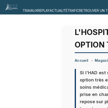
TRAVAUX
REPLAY
ACTUALITÉ
TRAFIC
RETROUVER UN T
L'HOSPI
OPTION
Accueil
Magaz
Si l’HAD est
option très 
soins médica
prise en cha
repose sur p