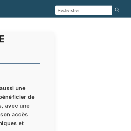
E
 aussi une
bénéficier de
s, avec une
s son accès
niques et