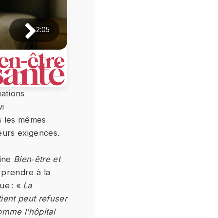
2:05
uations
vi
ns les mêmes
ieurs exigences.
zine
Bien‑être et
 prendre à la
ue : «
La
ient peut refuser
omme l’hôpital