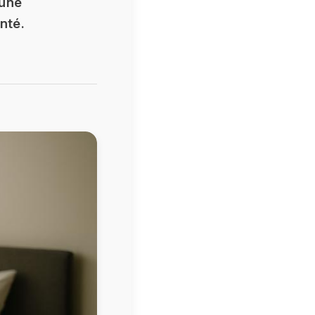
’une
nté.