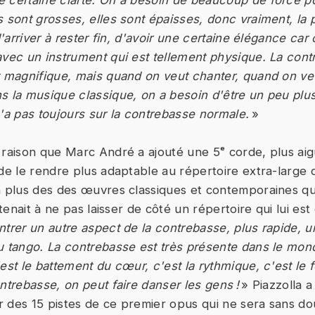
 certaine clarté. On a besoin de beaucoup de force po
s sont grosses, elles sont épaisses, donc vraiment, la 
 d'arriver à rester fin, d'avoir une certaine élégance car
avec un instrument qui est tellement physique. La cont
t magnifique, mais quand on veut chanter, quand on ve
s la musique classique, on a besoin d'être un peu plus
n'a pas toujours sur la contrebasse normale.
»
 raison que Marc André a ajouté une 5ᵉ corde, plus aig
de le rendre plus adaptable au répertoire extra-large q
n plus des des œuvres classiques et contemporaines qu'
 tenait à ne pas laisser de côté un répertoire qui lui est
ntrer un autre aspect de la contrebasse, plus rapide, u
u tango. La contrebasse est très présente dans le mon
est le battement du cœur, c'est la rythmique, c'est le 
ntrebasse, on peut faire danser les gens !
» Piazzolla 
 des 15 pistes de ce premier opus qui ne sera sans do