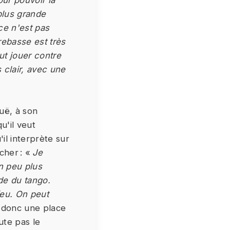
ur pouvoir la
plus grande
 ce n'est pas
rebasse est très
ut jouer contre
 clair, avec une
uë, à son
u'il veut
il interprète sur
 cher : «
Je
n peu plus
de du tango.
feu. On peut
a donc une place
ute pas le