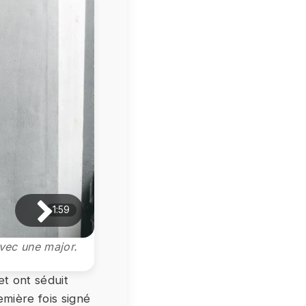
1:59
avec une major.
et ont séduit
emière fois signé