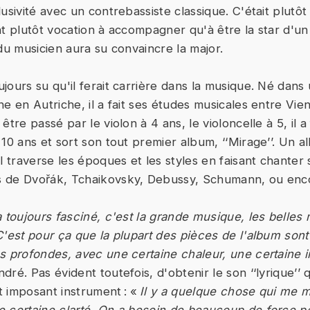
usivité avec un contrebassiste classique. C'était plutôt
nt plutôt vocation à accompagner qu'à être la star d'u
du musicien aura su convaincre la major.
ours su qu'il ferait carrière dans la musique. Né dans 
ne en Autriche, il a fait ses études musicales entre Vi
être passé par le violon à 4 ans, le violoncelle à 5, il a
 10 ans et sort son tout premier album, ‘‘Mirage’’. Un 
l traverse les époques et les styles en faisant chanter
 de Dvořák, Tchaikovsky, Debussy, Schumann, ou enco
 toujours fasciné, c'est la grande musique, les belles 
C'est pour ça que la plupart des pièces de l'album son
s profondes, avec une certaine chaleur, une certaine i
ré. Pas évident toutefois, d'obtenir le son ‘‘lyrique’’ qu
et imposant instrument : «
Il y a quelque chose qui me m