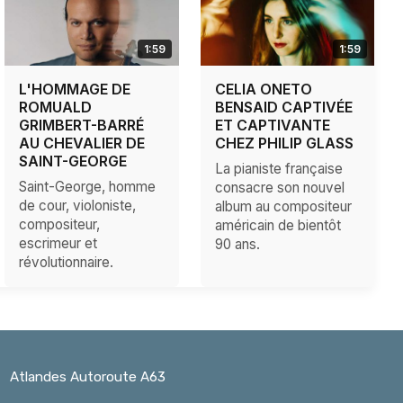
1:59
1:59
L'HOMMAGE DE
CELIA ONETO
ROMUALD
BENSAID CAPTIVÉE
GRIMBERT-BARRÉ
ET CAPTIVANTE
AU CHEVALIER DE
CHEZ PHILIP GLASS
SAINT-GEORGE
La pianiste française
Saint-George, homme
consacre son nouvel
de cour, violoniste,
album au compositeur
compositeur,
américain de bientôt
escrimeur et
90 ans.
révolutionnaire.
Atlandes Autoroute A63