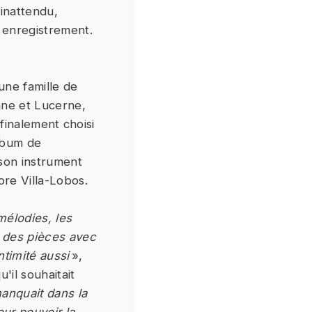
 inattendu,
n enregistrement.
une famille de
enne et Lucerne,
 finalement choisi
album de
 son instrument
re Villa-Lobos.
mélodies, les
t des pièces avec
ntimité aussi
»,
'il souhaitait
anquait dans la