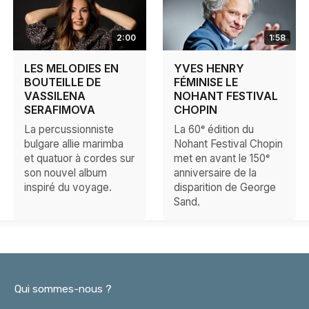
2:00
1:58
LES MELODIES EN
YVES HENRY
BOUTEILLE DE
FÉMINISE LE
VASSILENA
NOHANT FESTIVAL
SERAFIMOVA
CHOPIN
La percussionniste
La 60ᵉ édition du
bulgare allie marimba
Nohant Festival Chopin
et quatuor à cordes sur
met en avant le 150ᵉ
son nouvel album
anniversaire de la
inspiré du voyage.
disparition de George
Sand.
Qui sommes-nous ?