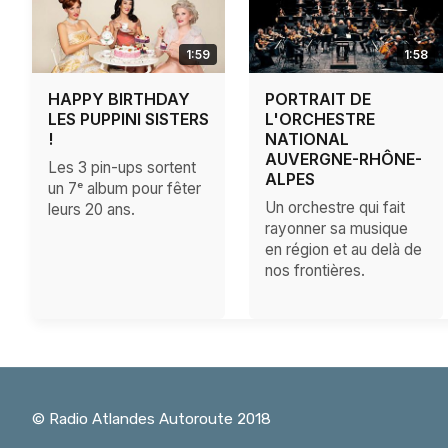
1:59
1:58
HAPPY BIRTHDAY
PORTRAIT DE
LES PUPPINI SISTERS
L'ORCHESTRE
!
NATIONAL
AUVERGNE-RHÔNE-
Les 3 pin-ups sortent
ALPES
un 7ᵉ album pour fêter
Un orchestre qui fait
leurs 20 ans.
rayonner sa musique
en région et au delà de
nos frontières.
© Radio Atlandes Autoroute 2018