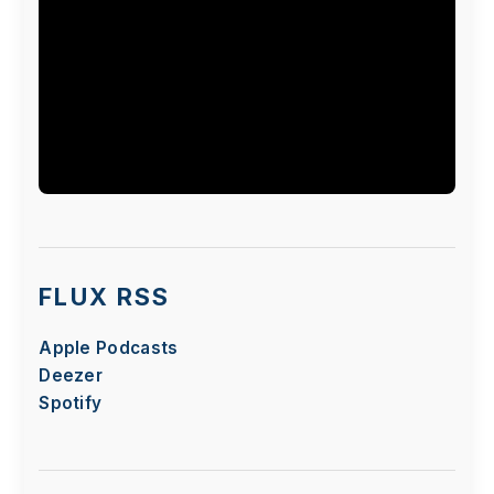
Le visionnage de cette vidéo peut entraîner le
placement de cookies par le fournisseur de la
plateforme vidéo vers laquelle vous serez
FLUX RSS
redirigé(e). Étant donné votre refus du dépôt de
cookies que vous avez exprimé, afin de
Apple Podcasts
respecter votre choix, nous avons bloqué la
Deezer
lecture de cette vidéo. Si vous souhaitez
continuer et lire la vidéo, vous devez nous
Spotify
donner votre consentement en cliquant sur le
bouton ci-dessous.