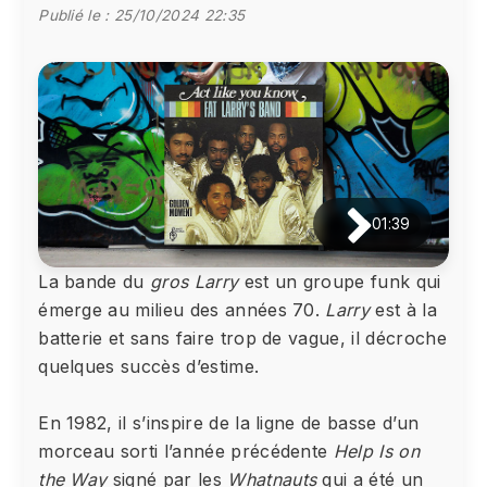
Publié le :
25/10/2024 22:35
01:39
La bande du
gros Larry
est un groupe funk qui
émerge au milieu des années 70.
Larry
est à la
batterie et sans faire trop de vague, il décroche
quelques succès d’estime.
En 1982, il s’inspire de la ligne de basse d’un
morceau sorti l’année précédente
Help Is on
the Way
signé par les
Whatnauts
qui a été un